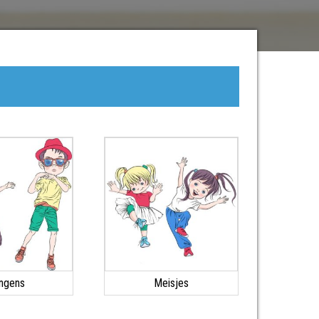
ngens
Meisjes