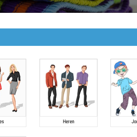
es
Heren
Jo