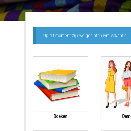
Op dit moment zijn we gesloten ivm vakantie.
Boeken
Dam