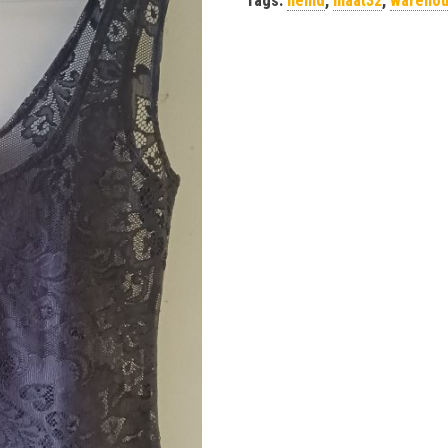
Tags:
hemd
,
maat32
,
wareho