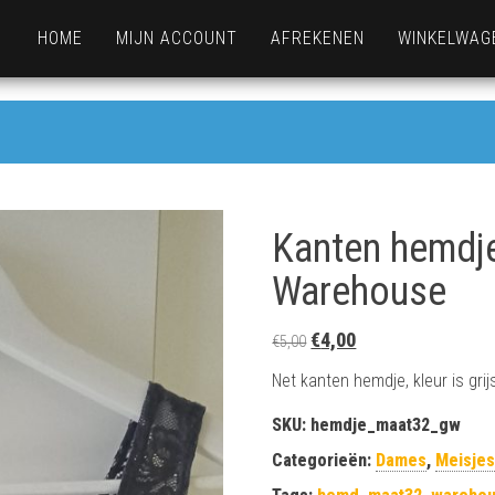
HOME
MIJN ACCOUNT
AFREKENEN
WINKELWAG
Kanten hemdje
Warehouse
Oorspronkelijke prijs was
Huidige prijs is: €4
€
4,00
€
5,00
Net kanten hemdje, kleur is gr
SKU:
hemdje_maat32_gw
Categorieën:
Dames
,
Meisje