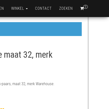
0
EN
WINKEL
CONTACT
ZOEKEN
 maat 32, merk
: €5,00.
,00.
ijs-paars, maat 32, merk Warehouse.
s