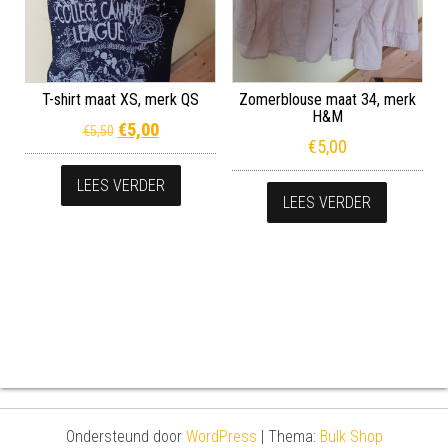
T-shirt maat XS, merk QS
Zomerblouse maat 34, merk
H&M
Oorspronkelijke prijs was: €5,50.
Huidige prijs is: €5,00.
€
5,00
€
5,50
€
5,00
LEES VERDER
LEES VERDER
Ondersteund door
WordPress
|
Thema:
Bulk Shop