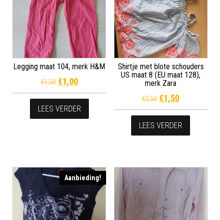
Legging maat 104, merk H&M
Shirtje met blote schouders
US maat 8 (EU maat 128),
Oorspronkelijke prijs was: €1,50.
Huidige prijs is: €1,00.
€
1,00
€
1,50
merk Zara
Oorspronkelijke p
Huidige prij
€
1,50
€
2,50
LEES VERDER
LEES VERDER
Aanbieding!