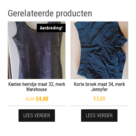
Gerelateerde producten
Aanbieding!
Kanten hemdje maat 32, merk
Korte broek maat 34, merk
Warehouse
Jennyfer
Oorspronkelijke prijs was: €5,00.
Huidige prijs is: €4,00.
€
4,00
€
3,00
€
5,00
LEES VERDER
LEES VERDER