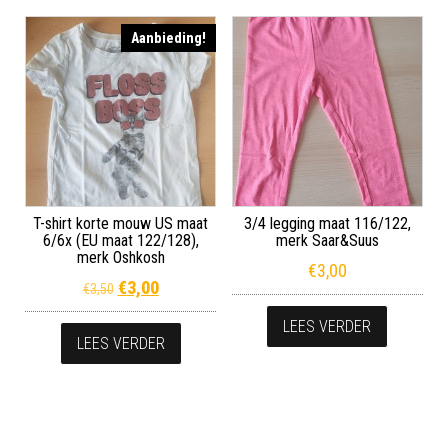
Aanbieding!
T-shirt korte mouw US maat
3/4 legging maat 116/122,
6/6x (EU maat 122/128),
merk Saar&Suus
merk Oshkosh
€
3,00
Oorspronkelijke prijs was: €3,50.
Huidige prijs is: €3,00.
€
3,00
€
3,50
LEES VERDER
LEES VERDER