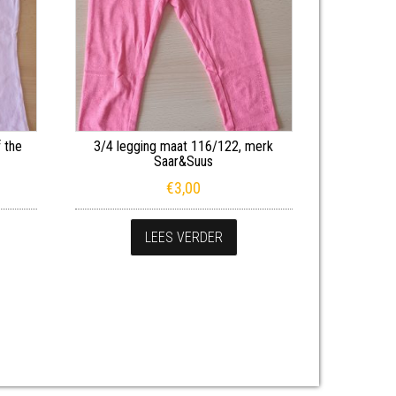
f the
3/4 legging maat 116/122, merk
Saar&Suus
jke prijs was: €2,00.
e prijs is: €1,50.
€
3,00
LEES VERDER