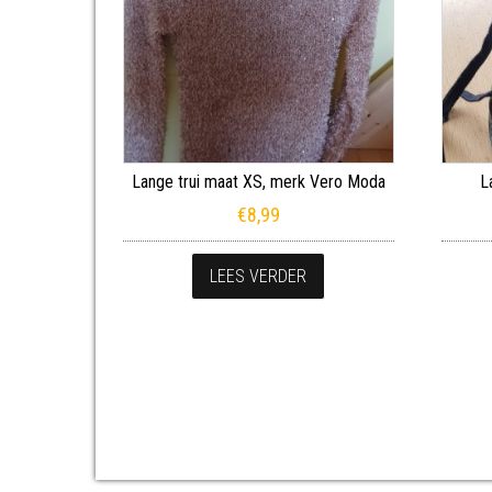
Lange trui maat XS, merk Vero Moda
L
€
8,99
LEES VERDER