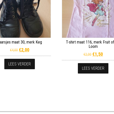
aarsjes maat 30, merk Keg
T-shirt maat 116, merk Fruit o
Loom
Oorspronkelijke prijs was: €4,00.
Huidige prijs is: €2,00.
€
2,00
€
4,00
Oorspronkeli
Huidig
€
1,50
€
2,00
LEES VERDER
LEES VERDER