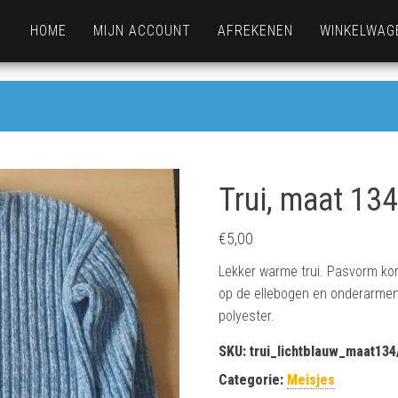
HOME
MIJN ACCOUNT
AFREKENEN
WINKELWAG
Trui, maat 13
€
5,00
Lekker warme trui. Pasvorm kom
op de ellebogen en onderarmen 
polyester.
SKU:
trui_lichtblauw_maat13
Categorie:
Meisjes