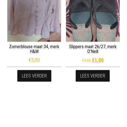
Zomerblouse maat 34, merk
Slippers maat 26/27, merk
H&M
O’Neill
Oorspronkelijke p
Huidige prij
€
5,00
€
1,00
€
4,95
LEES VERDER
LEES VERDER