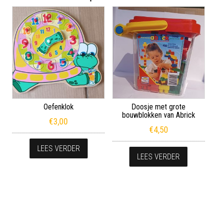
Oefenklok
Doosje met grote
bouwblokken van Abrick
€
3,00
€
4,50
LEES VERDER
LEES VERDER