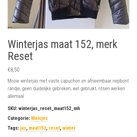
Winterjas maat 152, merk
Reset
€
8,50
Mooie winterjas met vaste capuchon en afneembaar nepbont
randje, geen duidelijke gebreken, wel gebruikt, ritsen werken
allemaal
SKU:
winterjas_reset_maat152_mh
Categorie:
Meisjes
Tags:
jas
,
maat152
,
reset
,
winter