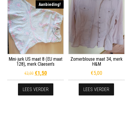
Aanbieding!
Mini-jurk US maat 8 (EU maat
Zomerblouse maat 34, merk
128), merk Claesen’s
H&M
Oorspronkelijke prijs was: €2,00.
Huidige prijs is: €1,50.
€
1,50
€
5,00
€
2,00
LEES VERDER
LEES VERDER