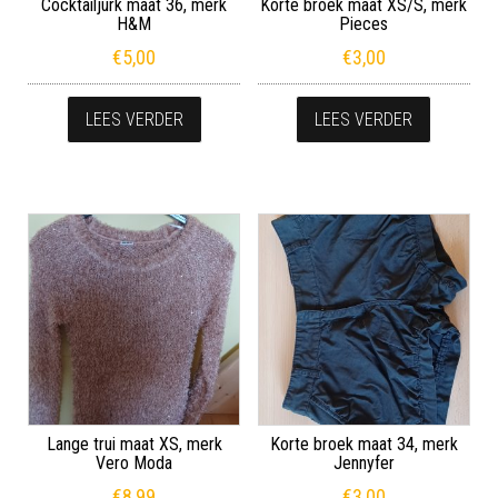
Cocktailjurk maat 36, merk
Korte broek maat XS/S, merk
H&M
Pieces
€
5,00
€
3,00
LEES VERDER
LEES VERDER
Lange trui maat XS, merk
Korte broek maat 34, merk
Vero Moda
Jennyfer
€
8,99
€
3,00